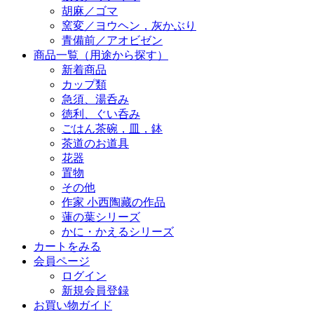
胡麻／ゴマ
窯変／ヨウヘン，灰かぶり
青備前／アオビゼン
商品一覧（用途から探す）
新着商品
カップ類
急須、湯呑み
徳利、ぐい呑み
ごはん茶碗，皿，鉢
茶道のお道具
花器
置物
その他
作家 小西陶藏の作品
蓮の葉シリーズ
かに・かえるシリーズ
カートをみる
会員ページ
ログイン
新規会員登録
お買い物ガイド