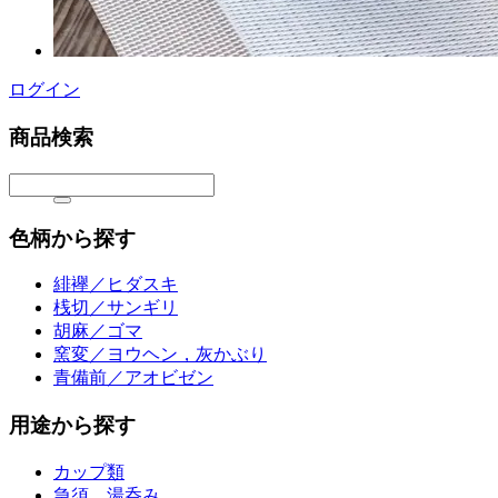
ログイン
商品検索
色柄から探す
緋襷／ヒダスキ
桟切／サンギリ
胡麻／ゴマ
窯変／ヨウヘン，灰かぶり
青備前／アオビゼン
用途から探す
カップ類
急須、湯呑み