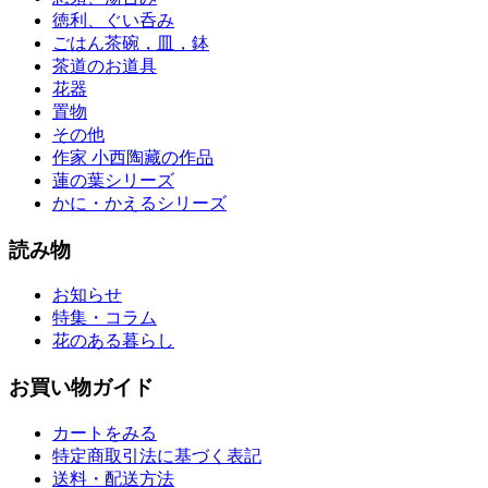
徳利、ぐい呑み
ごはん茶碗，皿，鉢
茶道のお道具
花器
置物
その他
作家 小西陶藏の作品
蓮の葉シリーズ
かに・かえるシリーズ
読み物
お知らせ
特集・コラム
花のある暮らし
お買い物ガイド
カートをみる
特定商取引法に基づく表記
送料・配送方法