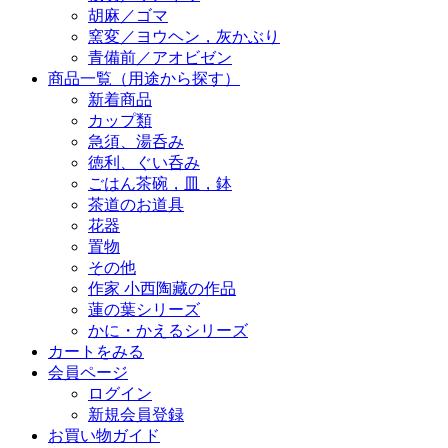
胡麻／ゴマ
窯変／ヨウヘン，灰かぶり
青備前／アオビゼン
商品一覧（用途から探す）
新着商品
カップ類
急須、湯呑み
徳利、ぐい呑み
ごはん茶碗，皿，鉢
茶道のお道具
花器
置物
その他
作家 小西陶藏の作品
蓮の葉シリーズ
かに・かえるシリーズ
カートをみる
会員ページ
ログイン
新規会員登録
お買い物ガイド