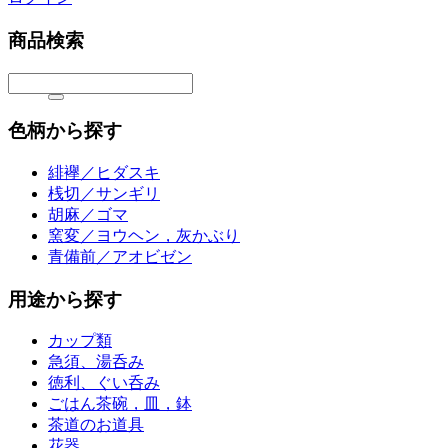
商品検索
色柄から探す
緋襷／ヒダスキ
桟切／サンギリ
胡麻／ゴマ
窯変／ヨウヘン，灰かぶり
青備前／アオビゼン
用途から探す
カップ類
急須、湯呑み
徳利、ぐい呑み
ごはん茶碗，皿，鉢
茶道のお道具
花器