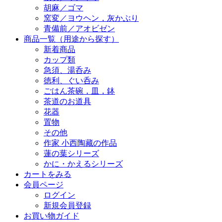
胡麻／ゴマ
窯変／ヨウヘン，灰かぶり
青備前／アオビゼン
商品一覧（用途から探す）
新着商品
カップ類
急須、湯呑み
徳利、ぐい呑み
ごはん茶碗，皿，鉢
茶道のお道具
花器
置物
その他
作家 小西陶藏の作品
蓮の葉シリーズ
かに・かえるシリーズ
カートをみる
会員ページ
ログイン
新規会員登録
お買い物ガイド